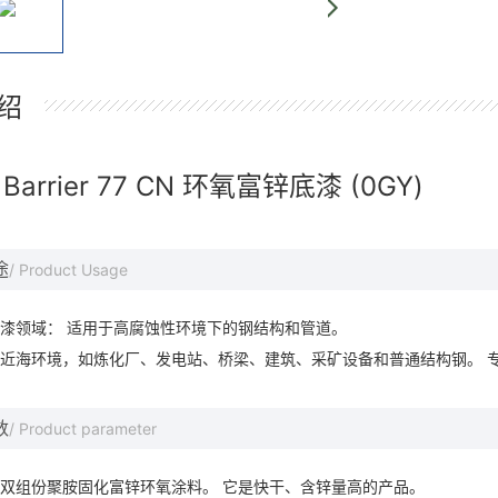
绍
Barrier 77 CN 环氧富锌底漆 (0GY)
途
/ Product Usage
漆领域： 适用于高腐蚀性环境下的钢结构和管道。
近海环境，如炼化厂、发电站、桥梁、建筑、采矿设备和普通结构钢。 
数
/ Product parameter
双组份聚胺固化富锌环氧涂料。 它是快干、含锌量高的产品。