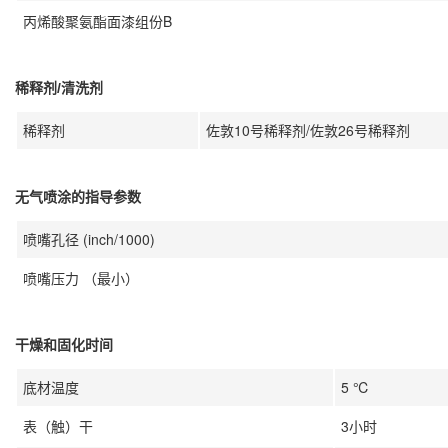
丙烯酸聚氨酯面漆组份B
稀释剂/清洗剂
稀释剂
佐敦10号稀释剂/佐敦26号稀释剂
无气喷涂的指导参数
喷嘴孔径 (inch/1000)
喷嘴压力 （最小）
干燥和固化时间
底材温度
5 ℃
表（触）干
3小时